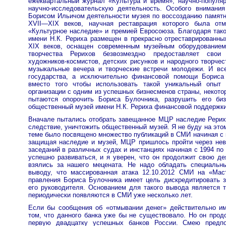
ежеквартальный журнал «Культура и время», научно-попул
научно-исследовательскую деятельность. Особого внимани
Борисом Ильичом деятельности музея по воссозданию памятн
XVII—XIX веков, научная реставрация которого была от
«Культурное наследие» и премией Евросоюза. Благодаря так
имени Н.К. Рериха размещен в прекрасно отреставрированны
XIX веков, оснащен современным музейным оборудованием
творчества Рерихов безвозмездно предоставляет сво
художников-космистов, детских рисунков и народного творчес
музыкальные вечера и творческие встречи молодежи. И вс
государства, а исключительно финансовой помощи Бориса
вместо того чтобы использовать такой уникальный опыт 
организации с одним из успешных бизнесменов страны, некото
пытаются опорочить Бориса Булочника, разрушить его би
общественный музей имени Н.К. Рериха финансовой поддержки
Вначале пытались отобрать завещанное МЦР наследие Рерихо
следствие, уничтожить общественный музей. Я не буду на этом
теме было посвящено множество публикаций в СМИ начиная с н
защищая наследие и музей, МЦР пришлось пройти через нев
заседаний в различных судах и инстанциях начиная с 1994 по
успешно развиваться, и я уверен, что он продолжит свою де
взялись за нашего мецената. Не надо обладать специальн
выводу, что массированная атака 12.10.2012 СМИ на «Мас
правления Бориса Булочника имеет цель дискредитировать з
его руководителя. Основанием для такого вывода является 
периодически появляются в СМИ уже несколько лет.
Если бы сообщения об «отмывании денег» действительно им
том, что данного банка уже бы не существовало. Но он прод
первую двадцатку успешных банков России. Смею предпо