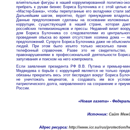
влиятельные фигуры в нашей коррумпированной политико-эко
прибрать к рукам бизнес Бориса Булочника и с этой целью 
«Мастер-Банка», чтобы перепуганные его вкладчики стали заб
Дальнейшим шагом, вероятно, будет принуждение владельц
Данные предположения сделаны на основании изложенных
коррупции, существующей в нашей стране, которая дае
российских телевизионщиков и прессы. Недавний визит воор
дом Бориса Булочника со следователями из центрально
проведения обыска во время отсутствия хозяина дома — я
предположений. Супруге Бориса Булочника даже не объяснили
людей. При этом было изъято только несколько пачек 
телефонный справочник. Разве это не свидетельств
правонарушениями в профессиональной деятельности Бориса
запугивания и поиском на него компромата.
Если заявления президента РФ В.В. Путина и премьер-мин
Медведева о борьбе с коррупцией является не только предв
обязаны прекратить весь этот беспредел вокруг Бориса Було
не уничтожать меценатов, а создавать им все усло
патриотического долга, направленного на сохранение и приум
России.
«Новая газета» - Федераль
Источник:
Сайт Межд
Адрес ресурса:
http://www.icr.su/rus/protection/