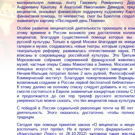
материальную помощь поэту Гавриилу Романовичу Дер
Андреевичу Крылову. А Анатолий Николаевич Демидов, пред
меценатов, оказывал финансовую поддержку художнику Карл
финансовая помощь, то неизвестно, смог бы Брюллов создат
знаменитую картину «Последний день Помпеи».
Особое развитие меценатской деятельности произошло в кон
этому времени в России возникло уже достаточное колич
меценатов, благодаря существенной помощи которых мы 
русской культуры. Только в одной Москве благодаря их иниц
галереи и музеи, создавались новые театры, которым сужден
театральную реформу, развивалась отечественная наука. 
вписаны в сокровищницу российской культуры. Это Третья
Морозовские собрания современной французской живопис
музей, частные оперы Саввы Мамонтова и Зимина, Московски
изящных искусств, на строительство которого заводчик и
Нечаев-Мальцев потратил более 2 млн рублей, Философский 
Коммерческий институт. Благодаря пожертвованиям Варвар
возможным создание в России первой бесплатной библиотеки-ч
К этому далеко не полному списку следует добавить и то, чт
смогли состояться в Европе знаменитые концертные сезоны С.
и продолжается до сих пор триумф русского исполнител
уверенностью можно сказать, что без меценатов наша культура
С победой в России социальной революции почти на 80 лет
деятельность. Этого оказалось достаточно, чтобы полн
традиции.
Сегодня при помощи принятия закона «О меценатах и мецен
восполнить этот пробел. Но в проект этого федерального
«Консультант Плюс» от 26.10.2012) заложена такая жестка