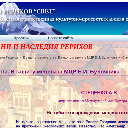
Проекты
Новости сайта
НИ И НАСЛЕДИЯ РЕРИХОВ
дия Рерихов
>>
В защиту меценатства. В защиту мецената МЦР Б.И. Булочника
>> Сте
тва. В защиту мецената МЦР Б.И. Булочника
СТЕЦЕНКО А.В.
вице-президент Международного Центра
Не губите возрождение меценатств
Не губите возрождение меценатства в России Традиции меце
на протяжении нескольких веков. Известно, что Александр 