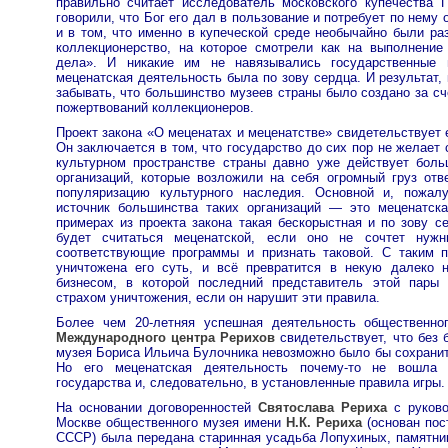
правильно считает исследователь московского купечества П
говорили, что Бог его дал в пользование и потребует по нему 
и в том, что именно в купеческой среде необычайно были раз
коллекционерство, на которое смотрели как на выполнение 
дела». И никакие им не навязывались государственные 
меценатская деятельность была по зову сердца. И результат, 
забывать, что большинство музеев страны было создано за сч
пожертвований коллекционеров.
Проект закона «О меценатах и меценатстве» свидетельствует
Он заключается в том, что государство до сих пор не желает 
культурном пространстве страны давно уже действует бол
организаций, которые возложили на себя огромный груз отв
популяризацию культурного наследия. Основной и, пожал
источник большинства таких организаций — это меценатск
примерах из проекта закона такая бескорыстная и по зову 
будет считаться меценатской, если оно не сочтет ну
соответствующие программы и признать таковой. С таким 
уничтожена его суть, и всё превратится в некую далеко 
бизнесом, в которой последний представитель этой пары 
страхом уничтожения, если он нарушит эти правила.
Более чем 20-летняя успешная деятельность общественн
Международного центра Рерихов
свидетельствует, что без
музея Бориса Ильича Булочника невозможно было бы сохрани
Но его меценатская деятельность почему-то не вошла 
государства и, следовательно, в установленные правила игры.
На основании договоренностей
Святослава Рериха
с руково
Москве общественного музея имени
Н.К. Рериха
(основан пос
СССР) была передана старинная усадьба Лопухиных, памятни