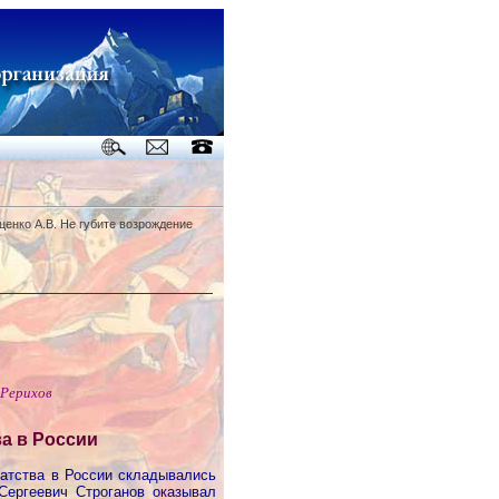
ценко А.В. Не губите возрождение
 Рерихов
а в России
натства в России складывались
Сергеевич Строганов оказывал