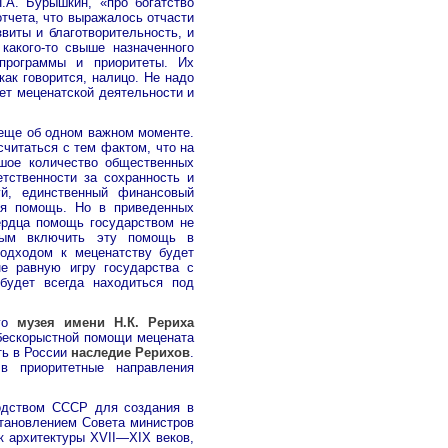
.А. Бурышкин, «про богатство
отчета, что выражалось отчасти
виты и благотворительность, и
какого-то свыше назначенного
программы и приоритеты. Их
как говорится, налицо. Не надо
ет меценатской деятельности и
 еще об одном важном моменте.
считаться с тем фактом, что на
ьшое количество общественных
етственности за сохранность и
уй, единственный финансовый
ая помощь. Но в приведенных
сердца помощь государством не
жным включить эту помощь в
подходом к меценатству будет
не равную игру государства с
будет всегда находиться под
ого
музея имени Н.К. Рериха
 бескорыстной помощи мецената
ть в России
наследие Рерихов
.
в приоритетные направления
дством СССР для создания в
тановлением Совета министров
к архитектуры XVII—XIX веков,