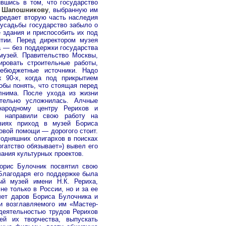
вшись в том, что государство
 Шапошникову
, выбранную им
ередает вторую часть наследия
усадьбы государство забыло о
 здания и приспособить их под
тии. Перед директором музея
 — без поддержки государства
музей. Правительство Москвы,
ировать строительные работы,
ебюджетные источники. Надо
х 90-х, когда под прикрытием
обы понять, что стоящая перед
лнима. После ухода из жизни
тельно усложнилась. Алчные
народному центру Рерихов и
 направили свою работу на
виях приход в музей Бориса
овой помощи — дорогого стоит.
годняшних олигархов в поисках
огатство обязывает») вывел его
ания культурных проектов.
орис Булочник посвятил свою
Благодаря его поддержке была
й музей имени Н.К. Рериха,
не только в России, но и за ее
чет даров Бориса Булочника и
и возглавляемого им «Мастер-
деятельностью трудов Рерихов
ей их творчества, выпускать