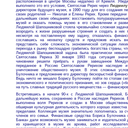
расположенная в центре Москвы недалеко от Кремля. Убеди
выполнило это его условие, Святослав Рерих через
Людмилу
директором будущего музея, в 1990 году для его создания п
своих родителей — Николая и Елены Рерих. Кроме передачи 
дальнейших своих обещаниях: восстановить полуразрушенные
музей и оказать помощь музею в его становлении и разви
Людмилой Шапошниковой стояла чрезвычайно сложная задача
возродить к жизни разрушенные строения и создать в них 
несмотря на поставленную ему задачу, отказалось финанс
сославшись на нехватку средств и предложив искать вн
представить себе сложность экономической ситуации лихи
перехода к рынку беспощадно грабились богатства страны, чт
Людмилой Шапошниковой задача была практически невыпо
Святослава Рериха 30 января 1993 года ситуация значи
чиновники решили прибрать к рукам завещанное Между
переданное в Россию Святославом Рерихом наследие и
уничтожение общественного музея. В этих сложных усло
Булочника и предложение его директору бескорыстной финанс
Ведь ничто не мешало Борису Булочнику пойти по стопам се
экономического и политического признания, но зов сердца («б
на путь славных традиций русского меценатства — финансиров
Встретившись в начале 90-х с Людмилой Шапошниковой, Б
дальнейшую жизнь сохранению в России наследия Рерихов. 
выполнена воля Рерихов и создан в Москве общественны
обширная культурная деятельность которого хорошо известна 
пределами. Коллекция музея значительно пополнилась за с
членов его семьи. Финансовые средства Бориса Булочника 
Банка» дали возможность музею заниматься и издательской 
из хранящегося в музее их архива, работ исследовател