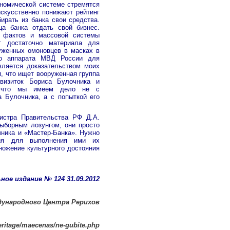
номической системе стремятся
искусственно понижают рейтинг
ирать из банка свои средства.
а банка отдать свой бизнес.
 фактов и массовой системы
т достаточно материала для
уженных омоновцев в масках в
го аппарата МВД России для
вляется доказательством моих
, что ищет вооруженная группа
визиток Бориса Булочника и
о, что мы имеем дело не с
 Булочника, а с попыткой его
истра Правительства РФ Д.А.
ыборным лозунгом, они просто
чника и «Мастер-Банка». Нужно
вия для выполнения ими их
ножение культурного достояния
ное издание № 124 31.09.2012
ународного Центра Рерихов
heritage/maecenas/ne-gubite.php