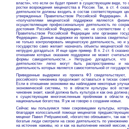
власти», что если он будет принят в существующем виде, то
ростки возрождения меценатства в России. Так, в ст. 4 сказ
деятельности должны входить в состав соответствующих ц
утвержденных Правительством Российской Федерации». А
«получателями меценатской поддержки являются физич
осуществляющие профессиональную деятельность по сохран
достояния Российской Федерации», но «в соответствии с 
Правительством Российской Федерации или органами госуд
Федерации». Данные выдержки из проекта закона свидетельс
не только контролировать меценатскую деятельность, но и 
государство само желает назначать объекты меценатской по
нетрудно догадаться. И еще один пример. В п. 2 ст. 6 сказано
отношении которых оказание поддержки не может считаться
формы самодеятельности…» Нетрудно догадаться, что 
деятельности» легко могут быть распространены и на
деятельность которых является самостоятельной от государст
Приведенные выдержки из проекта ФЗ свидетельствуют, 
российского чиновника продолжает оставаться в тисках совет
Если в отношении экономики мы наблюдаем некоторые улучше
экономической системы, то в области культуры всё остае
чиновник знает, какой должна быть культура и как она должна
к существующим многочисленным проблемам в области ку
национальные богатства. Я уж не говорю о создании новых.
Сейчас мы пользуемся теми сокровищами культуры, котор
благодаря колоссальной помощи меценатов предшествующих 
меценат Павел Рябушинский, «богатство обязывает», так как 
богатые люди смотрели на свою деятельность по умножению с
на источник наживы, но и как на выполнение некоей миссии, 