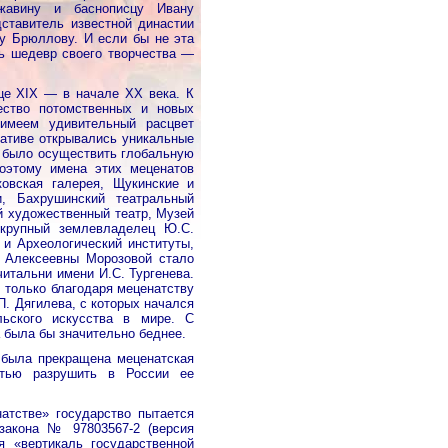
жавину и баснописцу Ивану
ставитель известной династии
у Брюллову. И если бы не эта
ь шедевр своего творчества —
це XIX — в начале XX века. К
ество потомственных и новых
имеем удивительный расцвет
иативе открывались уникальные
о было осуществить глобальную
Поэтому имена этих меценатов
ковская галерея, Щукинские и
и, Бахрушинский театральный
й художественный театр, Музей
 крупный землевладелец Ю.С.
и Археологический институты,
ы Алексеевны Морозовой стало
итальни имени И.С. Тургенева.
о только благодаря меценатству
П. Дягилева, с которых начался
ьского искусства в мире. С
 была бы значительно беднее.
 была прекращена меценатская
остью разрушить в России ее
атстве» государство пытается
 закона № 97803567-2 (версия
я «вертикаль государственной