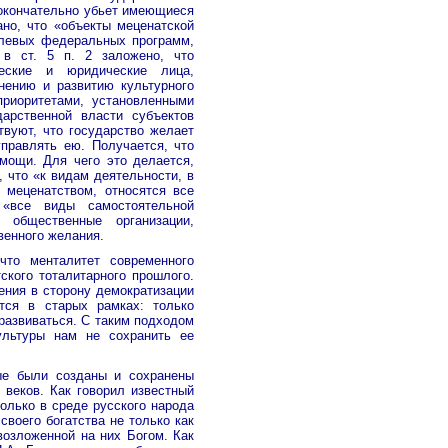
 окончательно убьет имеющиеся
ано, что «объекты меценатской
елевых федеральных программ,
 в ст. 5 п. 2 заложено, что
еские и юридические лица,
ению и развитию культурного
приоритетами, установленными
арственной власти субъектов
твуют, что государство желает
управлять ею. Получается, что
мощи. Для чего это делается,
, что «к видам деятельности, в
 меценатством, относятся все
«все виды самостоятельной
 общественные организации,
венного желания.
что менталитет современного
ского тоталитарного прошлого.
ния в сторону демократизации
тся в старых рамках: только
 развиваться. С таким подходом
льтуры нам не сохранить ее
ые были созданы и сохранены
веков. Как говорил известный
только в среде русского народа
воего богатства не только как
возложенной на них Богом. Как