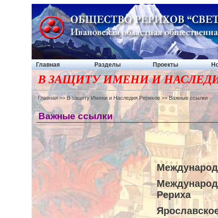
Главная
Разделы
Проекты
Но
В ЗАЩИТУ ИМЕНИ И НАСЛЕД
Главная
>>
В защиту Имени и Наследия Рерихов
>> Важные ссылки
Важные ссылки
Международ
Международн
Рериха
Ярославское