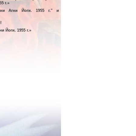
5 г.»
ни Агни Йоги. 1955 г." и
!
 Йоги. 1955 г.»