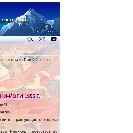
актное издание Граней Агни-Йоги
И-ЙОГИ 1955 Г.
ний!
говли»
книги, трактующие о том же
тво Рерихов протестует по