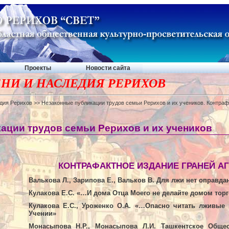
Проекты
Новости сайта
НИ И НАСЛЕДИЯ РЕРИХОВ
дия Рерихов
>> Незаконные публикации трудов семьи Рерихов и их учеников. Контраф
ации трудов семьи Рерихов и их учеников
КОНТРАФАКТНОЕ ИЗДАНИЕ ГРАНЕЙ АГН
Валькова Л., Зарипова Е., Вальков В. Для лжи нет оправда
Кулакова Е.С. «…И дома Отца Моего не делайте домом тор
Кулакова Е.С., Уроженко О.А. «…Опасно читать лживые 
Учении»
Монасыпова Н.Р., Монасыпова Л.И. Ташкентское Общес